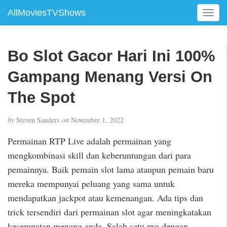
AllMoviesTVShows
T
o
g
g
Bo Slot Gacor Hari Ini 100%
l
e
Gampang Menang Versi On
n
a
The Spot
v
i
by
Steven Sanders
on
November 1, 2022
g
a
Permainan RTP Live adalah permainan yang
t
mengkombinasi skill dan keberuntungan dari para
i
pemainnya. Baik pemain slot lama ataupun pemain baru
o
n
mereka mempunyai peluang yang sama untuk
mendapatkan jackpot atau kemenangan. Ada tips dan
trick tersendiri dari permainan slot agar meningkatakan
kesempatan menang anda. Salah satu nya dengan