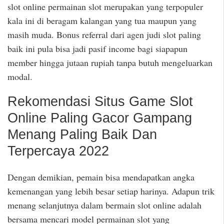
slot online permainan slot merupakan yang terpopuler
kala ini di beragam kalangan yang tua maupun yang
masih muda. Bonus referral dari agen judi slot paling
baik ini pula bisa jadi pasif income bagi siapapun
member hingga jutaan rupiah tanpa butuh mengeluarkan
modal.
Rekomendasi Situs Game Slot
Online Paling Gacor Gampang
Menang Paling Baik Dan
Terpercaya 2022
Dengan demikian, pemain bisa mendapatkan angka
kemenangan yang lebih besar setiap harinya. Adapun trik
menang selanjutnya dalam bermain slot online adalah
bersama mencari model permainan slot yang