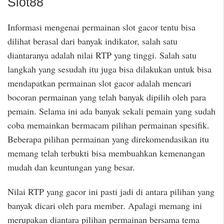
Slot88
Informasi mengenai permainan slot gacor tentu bisa
dilihat berasal dari banyak indikator, salah satu
diantaranya adalah nilai RTP yang tinggi. Salah satu
langkah yang sesudah itu juga bisa dilakukan untuk bisa
mendapatkan permainan slot gacor adalah mencari
bocoran permainan yang telah banyak dipilih oleh para
pemain. Selama ini ada banyak sekali pemain yang sudah
coba memainkan bermacam pilihan permainan spesifik.
Beberapa pilihan permainan yang direkomendasikan itu
memang telah terbukti bisa membuahkan kemenangan
mudah dan keuntungan yang besar.
Nilai RTP yang gacor ini pasti jadi di antara pilihan yang
banyak dicari oleh para member. Apalagi memang ini
merupakan diantara pilihan permainan bersama tema