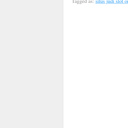
Tagged as:
situs judi slot 