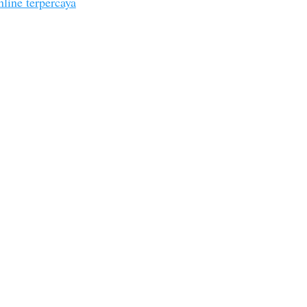
online terpercaya