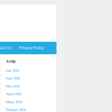
act Us
Privacy Policy
Arsip
Juli 2026
Juni 2026
Mei 2026
April 2026
Maret 2026
Februari 2026