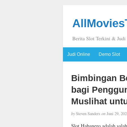
AllMovie
Berita Slot Terkini & Judi
Judi Online
Demo Slot
Bimbingan B
bagi Penggun
Muslihat unt
by
Steven Sanders
on
Juni 29, 202
Slot Habanero adalah salah