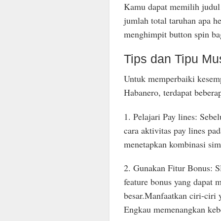
Kamu dapat memilih judul 
jumlah total taruhan apa 
menghimpit button spin ba
Tips dan Tipu Mu
Untuk memperbaiki kesemp
Habanero, terdapat beberapa
1. Pelajari Pay lines: Seb
cara aktivitas pay lines pa
menetapkan kombinasi sim
2. Gunakan Fitur Bonus: 
feature bonus yang dapa
besar.Manfaatkan ciri-ciri
Engkau memenangkan kebe