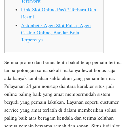
Terfavorit
Link Slot Online Pas77 Terbaru Dan
Resmi
Astonbet : Agen Slot Pulsa, Agen
Casino Online, Bandar Bola
Terpercaya
Semua promo dan bonus tentu bakal tetap pemain terima
tanpa potongan sama sekali makanya lewat bonus saja
ada banyak tambahan saldo akun yang pemain terima.
Pelayanan 24 jam nonstop diantara karakter situs judi
online paling baik yang amat mempermudah sistem
berjudi yang pemain lakukan. Layanan seperti custumer
service yang amat terlatih di dalam memberikan solusi
paling baik atas beragam kendala dan terima keluhan
semua pemain bersama ramah dan sopan. Situs judi slot