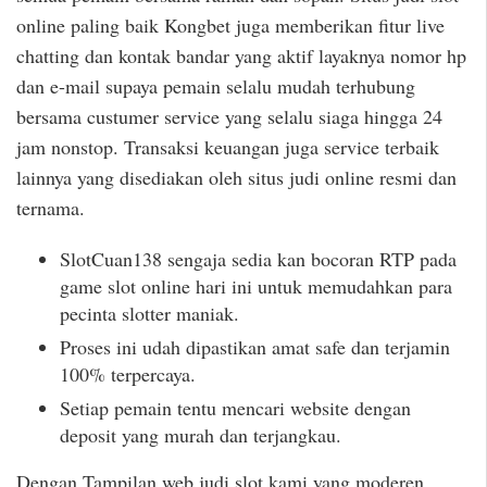
online paling baik Kongbet juga memberikan fitur live
chatting dan kontak bandar yang aktif layaknya nomor hp
dan e-mail supaya pemain selalu mudah terhubung
bersama custumer service yang selalu siaga hingga 24
jam nonstop. Transaksi keuangan juga service terbaik
lainnya yang disediakan oleh situs judi online resmi dan
ternama.
SlotCuan138 sengaja sedia kan bocoran RTP pada
game slot online hari ini untuk memudahkan para
pecinta slotter maniak.
Proses ini udah dipastikan amat safe dan terjamin
100% terpercaya.
Setiap pemain tentu mencari website dengan
deposit yang murah dan terjangkau.
Dengan Tampilan web judi slot kami yang moderen