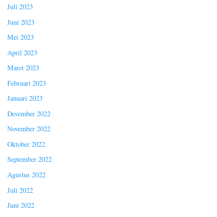
Juli 2023
Juni 2023
Mei 2023
April 2023
Maret 2023
Februari 2023
Januari 2023
Desember 2022
November 2022
Oktober 2022
September 2022
Agustus 2022
Juli 2022
Juni 2022