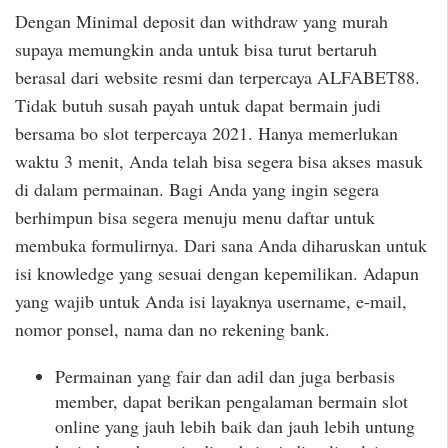
Dengan Minimal deposit dan withdraw yang murah
supaya memungkin anda untuk bisa turut bertaruh
berasal dari website resmi dan terpercaya ALFABET88.
Tidak butuh susah payah untuk dapat bermain judi
bersama bo slot terpercaya 2021. Hanya memerlukan
waktu 3 menit, Anda telah bisa segera bisa akses masuk
di dalam permainan. Bagi Anda yang ingin segera
berhimpun bisa segera menuju menu daftar untuk
membuka formulirnya. Dari sana Anda diharuskan untuk
isi knowledge yang sesuai dengan kepemilikan. Adapun
yang wajib untuk Anda isi layaknya username, e-mail,
nomor ponsel, nama dan no rekening bank.
Permainan yang fair dan adil dan juga berbasis
member, dapat berikan pengalaman bermain slot
online yang jauh lebih baik dan jauh lebih untung