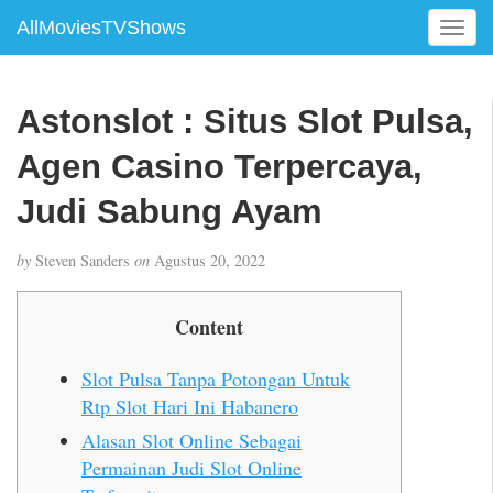
AllMoviesTVShows
T
o
g
g
Astonslot : Situs Slot Pulsa,
l
e
Agen Casino Terpercaya,
n
a
Judi Sabung Ayam
v
i
by
Steven Sanders
on
Agustus 20, 2022
g
a
t
Content
i
o
Slot Pulsa Tanpa Potongan Untuk
n
Rtp Slot Hari Ini Habanero
Alasan Slot Online Sebagai
Permainan Judi Slot Online