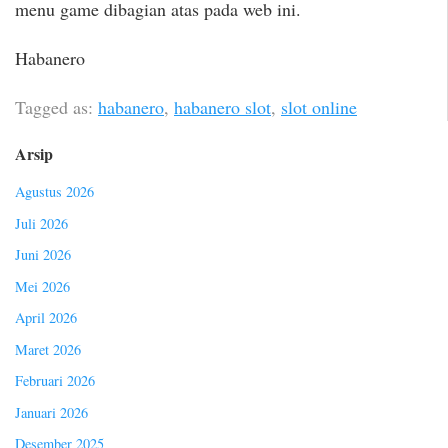
menu game dibagian atas pada web ini.
Habanero
Tagged as:
habanero
,
habanero slot
,
slot online
Arsip
Agustus 2026
Juli 2026
Juni 2026
Mei 2026
April 2026
Maret 2026
Februari 2026
Januari 2026
Desember 2025