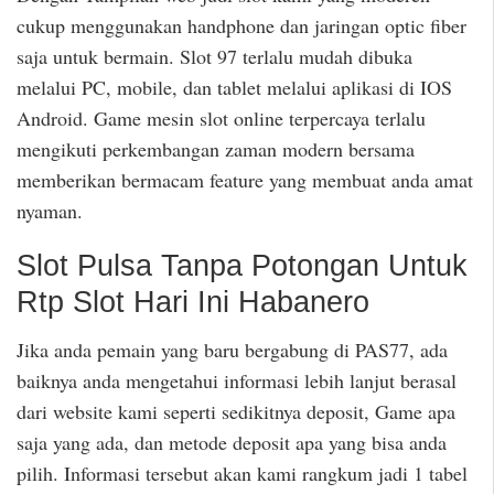
cukup menggunakan handphone dan jaringan optic fiber
saja untuk bermain. Slot 97 terlalu mudah dibuka
melalui PC, mobile, dan tablet melalui aplikasi di IOS
Android. Game mesin slot online terpercaya terlalu
mengikuti perkembangan zaman modern bersama
memberikan bermacam feature yang membuat anda amat
nyaman.
Slot Pulsa Tanpa Potongan Untuk
Rtp Slot Hari Ini Habanero
Jika anda pemain yang baru bergabung di PAS77, ada
baiknya anda mengetahui informasi lebih lanjut berasal
dari website kami seperti sedikitnya deposit, Game apa
saja yang ada, dan metode deposit apa yang bisa anda
pilih. Informasi tersebut akan kami rangkum jadi 1 tabel