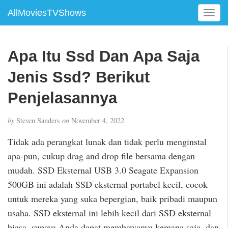
AllMoviesTVShows
T
o
g
g
Apa Itu Ssd Dan Apa Saja
l
e
Jenis Ssd? Berikut
n
a
Penjelasannya
v
i
by
Steven Sanders
on
November 4, 2022
g
a
Tidak ada perangkat lunak dan tidak perlu menginstal
t
apa-pun, cukup drag and drop file bersama dengan
i
mudah. SSD Eksternal USB 3.0 Seagate Expansion
o
n
500GB ini adalah SSD eksternal portabel kecil, cocok
untuk mereka yang suka bepergian, baik pribadi maupun
usaha. SSD eksternal ini lebih kecil dari SSD eksternal
biasa, supaya Anda dapat membawanya kemana saja, dan