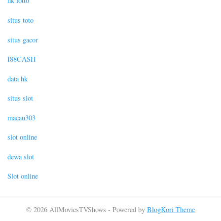
hk lotto
situs toto
situs gacor
I88CASH
data hk
situs slot
macau303
slot online
dewa slot
Slot online
© 2026 AllMoviesTVShows - Powered by
BlogKori Theme