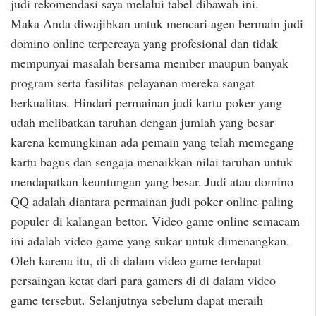
judi rekomendasi saya melalui tabel dibawah ini.
Maka Anda diwajibkan untuk mencari agen bermain judi
domino online terpercaya yang profesional dan tidak
mempunyai masalah bersama member maupun banyak
program serta fasilitas pelayanan mereka sangat
berkualitas. Hindari permainan judi kartu poker yang
udah melibatkan taruhan dengan jumlah yang besar
karena kemungkinan ada pemain yang telah memegang
kartu bagus dan sengaja menaikkan nilai taruhan untuk
mendapatkan keuntungan yang besar. Judi atau domino
QQ adalah diantara permainan judi poker online paling
populer di kalangan bettor. Video game online semacam
ini adalah video game yang sukar untuk dimenangkan.
Oleh karena itu, di di dalam video game terdapat
persaingan ketat dari para gamers di di dalam video
game tersebut. Selanjutnya sebelum dapat meraih