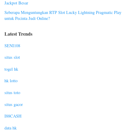
Jackpot Besar
Seberapa Menguntungkan RTP Slot Lucky Lightning Pragmatic Play
untuk Pecinta Judi Online?
Latest Trends
SENI108
situs slot
togel hk
hk lotto
situs toto
situs gacor
I88CASH
data hk