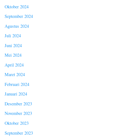
Oktober 2024
September 2024
Agustus 2024
Juli 2024
Juni 2024
Mei 2024
April 2024
Maret 2024
Februari 2024
Januari 2024
Desember 2023
November 2023
Oktober 2023
September 2023