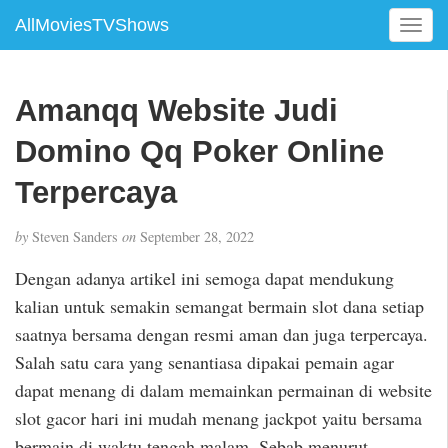
AllMoviesTVShows
T
o
g
g
Amanqq Website Judi
l
e
Domino Qq Poker Online
n
a
Terpercaya
v
i
by
Steven Sanders
on
September 28, 2022
g
a
Dengan adanya artikel ini semoga dapat mendukung
t
kalian untuk semakin semangat bermain slot dana setiap
i
saatnya bersama dengan resmi aman dan juga terpercaya.
o
n
Salah satu cara yang senantiasa dipakai pemain agar
dapat menang di dalam memainkan permainan di website
slot gacor hari ini mudah menang jackpot yaitu bersama
bermain di waktu tengah malam. Sebab menurut