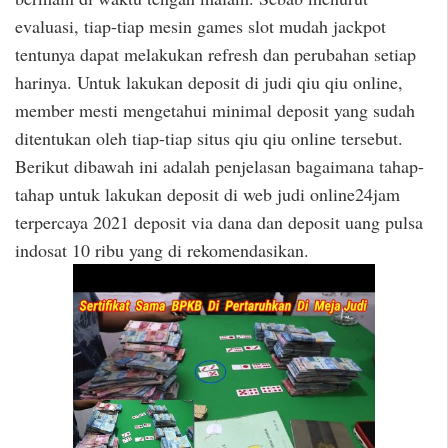
evaluasi, tiap-tiap mesin games slot mudah jackpot
tentunya dapat melakukan refresh dan perubahan setiap
harinya. Untuk lakukan deposit di judi qiu qiu online,
member mesti mengetahui minimal deposit yang sudah
ditentukan oleh tiap-tiap situs qiu qiu online tersebut.
Berikut dibawah ini adalah penjelasan bagaimana tahap-
tahap untuk lakukan deposit di web judi online24jam
terpercaya 2021 deposit via dana dan deposit uang pulsa
indosat 10 ribu yang di rekomendasikan.