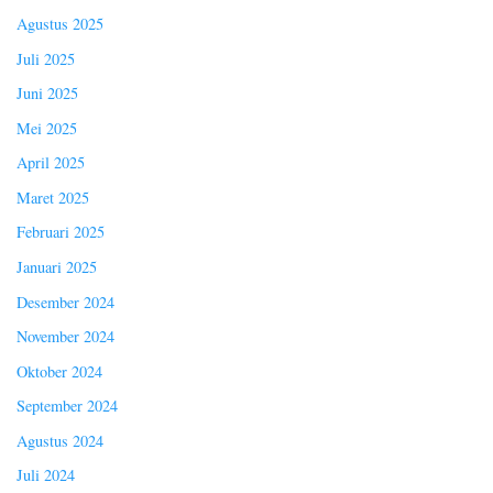
Agustus 2025
Juli 2025
Juni 2025
Mei 2025
April 2025
Maret 2025
Februari 2025
Januari 2025
Desember 2024
November 2024
Oktober 2024
September 2024
Agustus 2024
Juli 2024