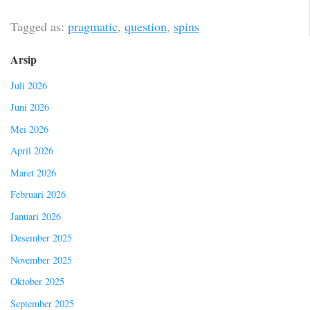
Tagged as:
pragmatic
,
question
,
spins
Arsip
Juli 2026
Juni 2026
Mei 2026
April 2026
Maret 2026
Februari 2026
Januari 2026
Desember 2025
November 2025
Oktober 2025
September 2025