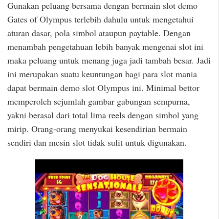
Gunakan peluang bersama dengan bermain slot demo
Gates of Olympus terlebih dahulu untuk mengetahui
aturan dasar, pola simbol ataupun paytable. Dengan
menambah pengetahuan lebih banyak mengenai slot ini
maka peluang untuk menang juga jadi tambah besar. Jadi
ini merupakan suatu keuntungan bagi para slot mania
dapat bermain demo slot Olympus ini. Minimal bettor
memperoleh sejumlah gambar gabungan sempurna,
yakni berasal dari total lima reels dengan simbol yang
mirip. Orang-orang menyukai kesendirian bermain
sendiri dan mesin slot tidak sulit untuk digunakan.