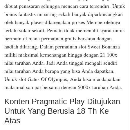
dibuat penasaran sehingga mencari cara tersendiri. Untuk
bonus fantastis ini sering sekali banyak diperbincangkan
oleh banyak player dikarenakan proses Memperolehnya
terlalu sukar sekali. Pemain tidak memenuhi syarat untuk
bermain di mana permainan gratis bersama dengan
hadiah dilarang. Dalam permainan slot Sweet Bonanza
miliki maksimal kemenangan hingga dengan 21.100x
nilai taruhan Anda. Jadi Anda tinggal mengali sendiri
nilai taruhan Anda berapa yang bisa Anda dapatkan.
Untuk slot Gates Of Olympus, Anda bisa mendapatkan
maksimal sampai bersama dengan 5000x taruhan Anda.
Konten Pragmatic Play Ditujukan
Untuk Yang Berusia 18 Th Ke
Atas