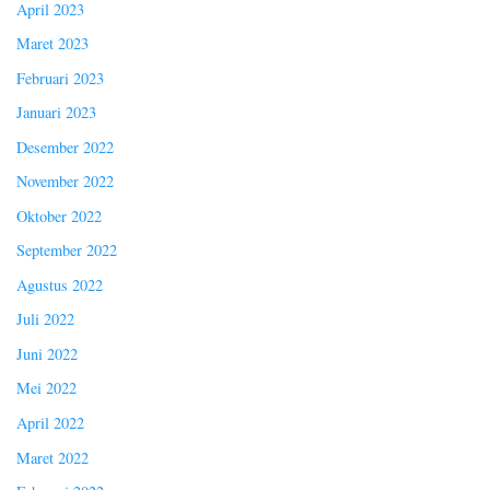
April 2023
Maret 2023
Februari 2023
Januari 2023
Desember 2022
November 2022
Oktober 2022
September 2022
Agustus 2022
Juli 2022
Juni 2022
Mei 2022
April 2022
Maret 2022