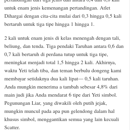
untuk enam jenis kemenangan pertandingan. Atlet
Dihargai dengan cita-cita mulai dari 0,3 hingga 0,5 kali
bertaruh untuk tiga tipe hingga 1 hingga 1.
2 kali untuk enam jenis di kelas menengah dengan tali,
beliung, dan tenda. Tiga pendaki Taruhan antara 0,6 dan
0,7 kali bertaruh di perdana tutup untuk tiga tipe,
meningkat menjadi total 1,5 hingga 2 kali. Akhirnya,
waktu Yeti telah tiba, dan teman berbulu dongeng kami
membayar setidaknya dua kali lipat— 0,5 kali taruhan.
Anda mungkin menerima a tambah sebesar 4,8% dari
main judi jika Anda mendarat 6 tipe dari Yeti simbol.
Pegunungan Liar, yang diwakili oleh putih jejak,
mungkin muncul pada apa pun gelendong dalam hal
khusus simbol, menggantikan semua yang lain kecuali
Scatter.