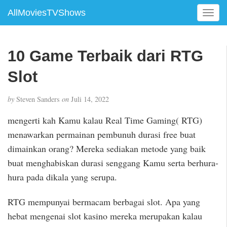
AllMoviesTVShows
T
o
g
g
10 Game Terbaik dari RTG
l
e
Slot
n
a
by
Steven Sanders
on
Juli 14, 2022
v
i
mengerti kah Kamu kalau Real Time Gaming( RTG)
g
menawarkan permainan pembunuh durasi free buat
a
dimainkan orang? Mereka sediakan metode yang baik
t
i
buat menghabiskan durasi senggang Kamu serta berhura-
o
hura pada dikala yang serupa.
n
RTG mempunyai bermacam berbagai slot. Apa yang
hebat mengenai slot kasino mereka merupakan kalau