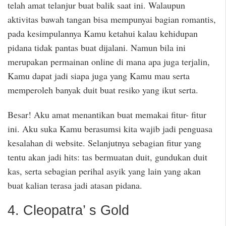
telah amat telanjur buat balik saat ini. Walaupun
aktivitas bawah tangan bisa mempunyai bagian romantis,
pada kesimpulannya Kamu ketahui kalau kehidupan
pidana tidak pantas buat dijalani. Namun bila ini
merupakan permainan online di mana apa juga terjalin,
Kamu dapat jadi siapa juga yang Kamu mau serta
memperoleh banyak duit buat resiko yang ikut serta.
Besar! Aku amat menantikan buat memakai fitur- fitur
ini. Aku suka Kamu berasumsi kita wajib jadi penguasa
kesalahan di website. Selanjutnya sebagian fitur yang
tentu akan jadi hits: tas bermuatan duit, gundukan duit
kas, serta sebagian perihal asyik yang lain yang akan
buat kalian terasa jadi atasan pidana.
4. Cleopatra’ s Gold