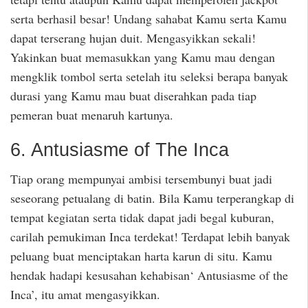
serta berhasil besar! Undang sahabat Kamu serta Kamu
dapat terserang hujan duit. Mengasyikkan sekali!
Yakinkan buat memasukkan yang Kamu mau dengan
mengklik tombol serta setelah itu seleksi berapa banyak
durasi yang Kamu mau buat diserahkan pada tiap
pemeran buat menaruh kartunya.
6. Antusiasme of The Inca
Tiap orang mempunyai ambisi tersembunyi buat jadi
seseorang petualang di batin. Bila Kamu terperangkap di
tempat kegiatan serta tidak dapat jadi begal kuburan,
carilah pemukiman Inca terdekat! Terdapat lebih banyak
peluang buat menciptakan harta karun di situ. Kamu
hendak hadapi kesusahan kehabisan‘ Antusiasme of the
Inca’, itu amat mengasyikkan.