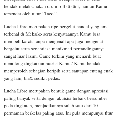
hendak melaksanakan drum roll di dini, namun Kamu
tersendat oleh tutur“ Taco.”
Lucha Libre merupakan tipe bergelut handal yang amat
terkenal di Meksiko serta kenyataannya Kamu bisa
membeli karcis tanpa mengenali apa juga mengenai
bergelut serta senantiasa menikmati pertandingannya
sangat luar lazim. Game terkini yang menarik buat
menolong tingkatkan nutrisi Kamu? Kamu hendak
memperoleh sebagian keripik serta santapan enteng enak
yang lain, bir& sedikit pedas.
Lucha Libre merupakan bentuk game dengan apresiasi
paling banyak serta dengan akuisisi terbaik bersumber
pada tingkatan, menjadikannya salah satu dari 10
permainan berkelas paling atas. Ini pula mempunyai fitur