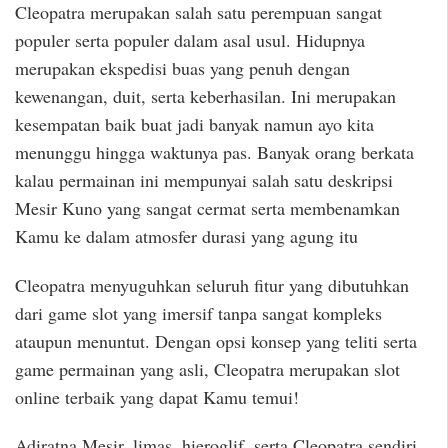
Cleopatra merupakan salah satu perempuan sangat
populer serta populer dalam asal usul. Hidupnya
merupakan ekspedisi buas yang penuh dengan
kewenangan, duit, serta keberhasilan. Ini merupakan
kesempatan baik buat jadi banyak namun ayo kita
menunggu hingga waktunya pas. Banyak orang berkata
kalau permainan ini mempunyai salah satu deskripsi
Mesir Kuno yang sangat cermat serta membenamkan
Kamu ke dalam atmosfer durasi yang agung itu
Cleopatra menyuguhkan seluruh fitur yang dibutuhkan
dari game slot yang imersif tanpa sangat kompleks
ataupun menuntut. Dengan opsi konsep yang teliti serta
game permainan yang asli, Cleopatra merupakan slot
online terbaik yang dapat Kamu temui!
Adiratna Mesir, limas, hieroglif, serta Cleopatra sendiri